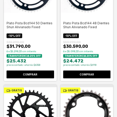
Plato Pista Bcd144 50 Dientes
Plato Pista Bcd144 48 Dientes
Shun Alivianado Fixed
Shun Alivianado Fixed
-
10
%
OFF
-
10
%
OFF
$35.290,00
$33.990,00
$31.790,00
$30.590,00
6
x
$5.298,33
sin interés
6
x
$5.098,33
sin interés
TRANSFERENCIA 20% OFF
TRANSFERENCIA 20% OFF
$25.432
$24.472
precio contado · ahorrás $6358
precio contado · ahorrás $6118
GRATIS
GRATIS