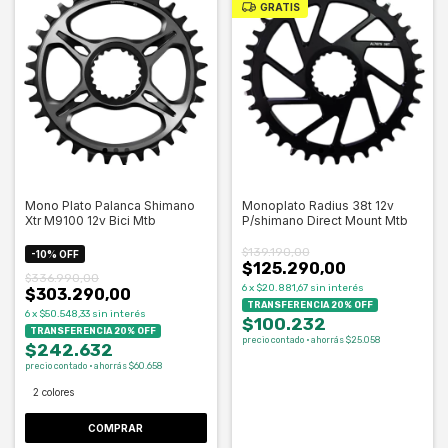
GRATIS
Mono Plato Palanca Shimano
Monoplato Radius 38t 12v
Xtr M9100 12v Bici Mtb
P/shimano Direct Mount Mtb
$139.190,00
-
10
%
OFF
$125.290,00
$336.990,00
6
x
$20.881,67
sin interés
$303.290,00
TRANSFERENCIA 20% OFF
6
x
$50.548,33
sin interés
$100.232
TRANSFERENCIA 20% OFF
precio contado · ahorrás $25.058
$242.632
precio contado · ahorrás $60.658
2 colores
COMPRAR