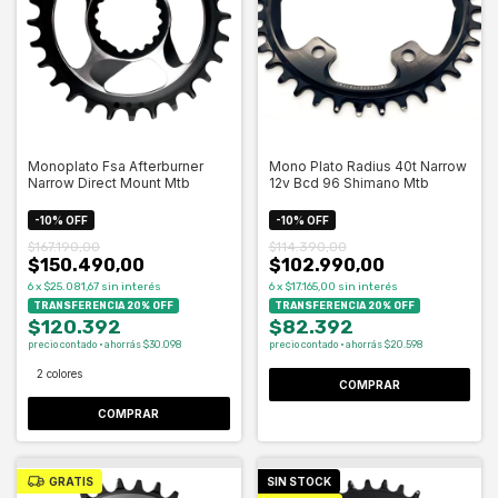
Monoplato Fsa Afterburner
Mono Plato Radius 40t Narrow
Narrow Direct Mount Mtb
12v Bcd 96 Shimano Mtb
-
10
%
OFF
-
10
%
OFF
$167.190,00
$114.390,00
$150.490,00
$102.990,00
6
x
$25.081,67
sin interés
6
x
$17.165,00
sin interés
TRANSFERENCIA 20% OFF
TRANSFERENCIA 20% OFF
$120.392
$82.392
precio contado · ahorrás $30.098
precio contado · ahorrás $20.598
2 colores
COMPRAR
COMPRAR
GRATIS
SIN STOCK