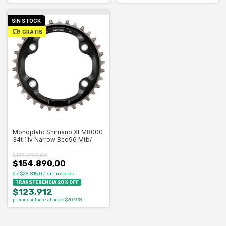
SIN STOCK
GRATIS
Monoplato Shimano Xt M8000
34t 11v Narrow Bcd96 Mtb/
$172.090,00
$154.890,00
6
x
$25.815,00
sin interés
TRANSFERENCIA 20% OFF
$123.912
precio contado · ahorrás $30.978