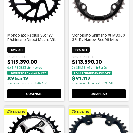
Monoplato Radius 36t 12v
Monoplato Shimano Xt M8000
P/shimano Direct Mount Mtb
32t 11v Narrow Bcd96 Mtb/
-
10
%
OFF
-
10
%
OFF
$132.590,00
$126.590,00
$119.390,00
$113.890,00
6
x
$19.898,33
sin interés
6
x
$18.981,67
sin interés
TRANSFERENCIA 20% OFF
TRANSFERENCIA 20% OFF
$95.512
$91.112
precio contado · ahorrás $23.878
precio contado · ahorrás $22.778
COMPRAR
COMPRAR
GRATIS
GRATIS