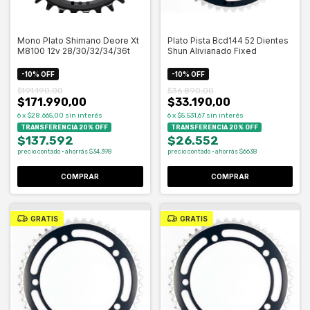
Mono Plato Shimano Deore Xt
Plato Pista Bcd144 52 Dientes
M8100 12v 28/30/32/34/36t
Shun Alivianado Fixed
-
10
%
OFF
-
10
%
OFF
$191.190,00
$36.890,00
$171.990,00
$33.190,00
6
x
$28.665,00
sin interés
6
x
$5.531,67
sin interés
TRANSFERENCIA 20% OFF
TRANSFERENCIA 20% OFF
$137.592
$26.552
precio contado · ahorrás $34.398
precio contado · ahorrás $6638
COMPRAR
GRATIS
GRATIS