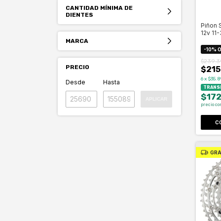
CANTIDAD MÍNIMA DE
DIENTES
Piñon 
12v 11-
MARCA
-
10
%
O
$239.3
PRECIO
$215
6
x
$35.8
Desde
Hasta
TRANSF
$172
APLICAR
precio co
C
GRA