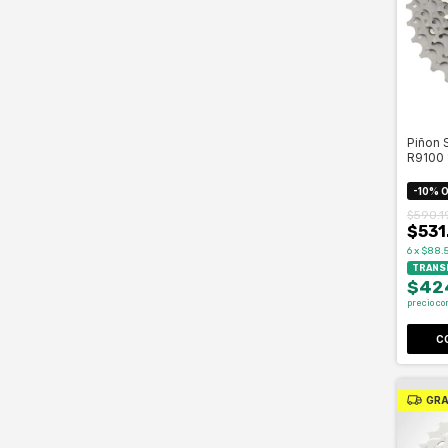
Piñon 
R9100 1
-
10
%
O
$590.1
$531
6
x
$88.5
TRANSF
$42
precio co
C
GRA