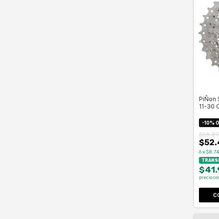
PiÑon 
11-30 
-
10
%
O
$58.39
$52.
6
x
$8.74
TRANSF
$41
precio co
C