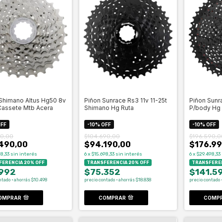
Shimano Altus Hg50 8v
Piñon Sunrace Rs3 11v 11-25t
Piñon Sunra
Cassete Mtb Acera
Shimano Hg Ruta
P/body Hg
FF
-
10
%
OFF
-
10
%
OFF
0,00
$104.690,00
$196.590,0
490,00
$94.190,00
$176.99
8,33
sin interés
6
x
$15.698,33
sin interés
6
x
$29.498,33
ERENCIA 20% OFF
TRANSFERENCIA 20% OFF
TRANSFEREN
.992
$75.352
$141.5
ntado · ahorrás $10.498
precio contado · ahorrás $18.838
precio contado 
OMPRAR
COMPRAR
COMP