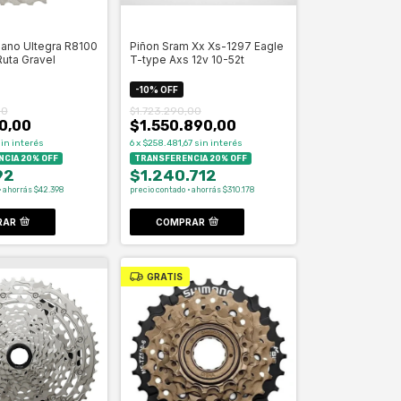
ano Ultegra R8100
Piñon Sram Xx Xs-1297 Eagle
Ruta Gravel
T-type Axs 12v 10-52t
-
10
%
OFF
00
$1.723.290,00
0,00
$1.550.890,00
in interés
6
x
$258.481,67
sin interés
CIA 20% OFF
TRANSFERENCIA 20% OFF
92
$1.240.712
· ahorrás $42.398
precio contado · ahorrás $310.178
RAR
COMPRAR
GRATIS