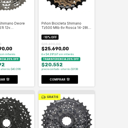
 Shimano Deore
Piñon Bicicleta Shimano
1t 12v
Tz500 Mtb 6v Rosca 14-28t -
e- Celero
Celero
-
10
%
OFF
0
$28.490,00
90,00
$25.690,00
sin interés
6
x
$4.281,67
sin interés
CIA 20% OFF
TRANSFERENCIA 20% OFF
92
$20.552
· ahorrás $40.098
precio contado · ahorrás $5138
RAR
COMPRAR
GRATIS