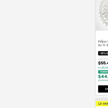
PiÑon 
9v 11-
-
10
%
O
$61.59
$55.
6
x
$9.24
TRANSF
$44
precio co
C
GRA