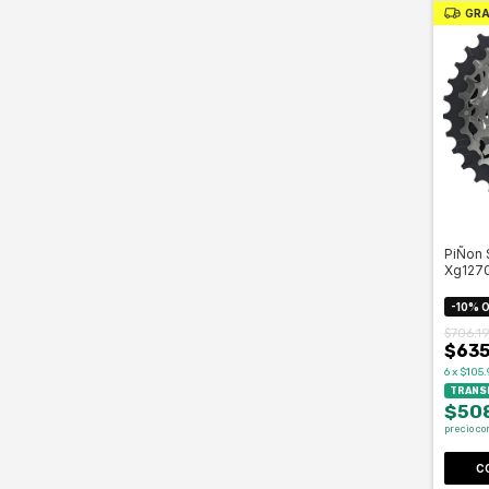
GRA
PiÑon 
Xg1270
-
10
%
O
$706.1
$635
6
x
$105.
TRANSF
$50
precio co
C