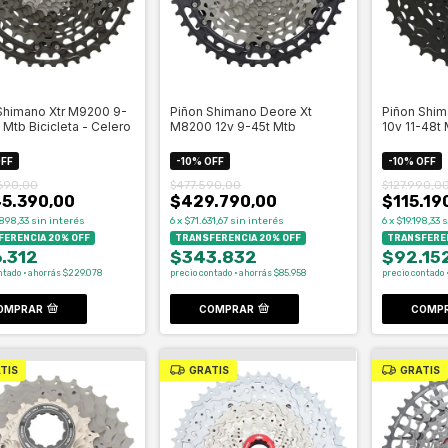
Shimano Xtr M9200 9-
Piñon Shimano Deore Xt
Piñon Shi
 Mtb Bicicleta - Celero
M8200 12v 9-45t Mtb
10v 11-48t
FF
-
10
%
OFF
-
10
%
OFF
.690,00
$477.590,00
$127.990,0
45.390,00
$429.790,00
$115.19
898,33
sin interés
6
x
$71.631,67
sin interés
6
x
$19.198,33
s
ERENCIA 20% OFF
TRANSFERENCIA 20% OFF
TRANSFEREN
.312
$343.832
$92.15
ntado · ahorrás $229.078
precio contado · ahorrás $85.958
precio contado 
OMPRAR
COMPRAR
COMP
TIS
GRATIS
GRATIS