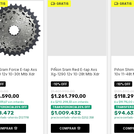
TIS
GRATIS
GRATIS
Sram Force E-tap Axs
PiÑon Sram Red E-tap Axs
Piñon Shi
 12v 10-30t Mtb Xdr
Xg-1290 12v 10-28t Mtb Xdr
10v 11-48t
FF
-
10
%
OFF
-
10
%
OFF
90,00
$1.401.990,00
$131.390,0
.590,00
$1.261.790,00
$118.29
931,67
sin interés
6
x
$210.298,33
sin interés
6
x
$19.715,00
ERENCIA 20% OFF
TRANSFERENCIA 20% OFF
TRANSFEREN
8.472
$1.009.432
$94.63
ntado · ahorrás $127.118
precio contado · ahorrás $252.358
precio contado 
OMPRAR
COMPRAR
COMP