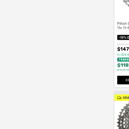
Piñon 
11v 11
-
10
%
O
$164.3
$147
6
x
$24.6
TRANSF
$118
precio co
C
GRA