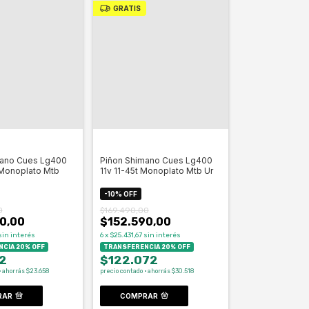
GRATIS
mano Cues Lg400
Piñon Shimano Cues Lg400
 Monoplato Mtb
11v 11-45t Monoplato Mtb Ur
-
10
%
OFF
0
$169.490,00
0,00
$152.590,00
sin interés
6
x
$25.431,67
sin interés
CIA 20% OFF
TRANSFERENCIA 20% OFF
2
$122.072
· ahorrás $23.658
precio contado · ahorrás $30.518
RAR
COMPRAR