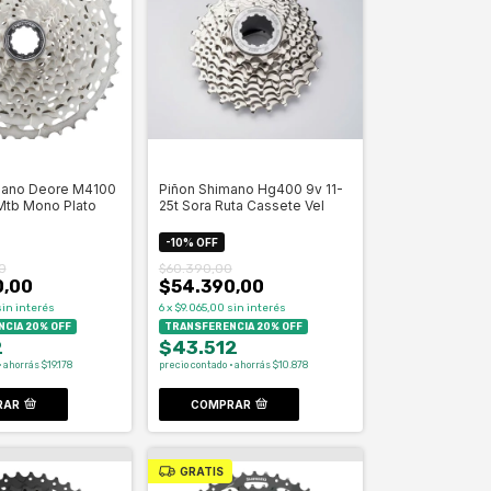
mano Deore M4100
Piñon Shimano Hg400 9v 11-
 Mtb Mono Plato
25t Sora Ruta Cassete Vel
-
10
%
OFF
0
$60.390,00
0,00
$54.390,00
sin interés
6
x
$9.065,00
sin interés
CIA 20% OFF
TRANSFERENCIA 20% OFF
2
$43.512
 ahorrás $19.178
precio contado · ahorrás $10.878
RAR
COMPRAR
GRATIS