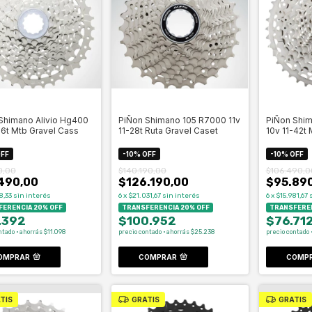
Shimano Alivio Hg400
PiÑon Shimano 105 R7000 11v
PiÑon Shi
36t Mtb Gravel Cass
11-28t Ruta Gravel Caset
10v 11-42t
FF
-
10
%
OFF
-
10
%
OFF
0,00
$140.190,00
$106.490,0
490,00
$126.190,00
$95.89
8,33
sin interés
6
x
$21.031,67
sin interés
6
x
$15.981,67
ERENCIA 20% OFF
TRANSFERENCIA 20% OFF
TRANSFEREN
.392
$100.952
$76.71
ntado · ahorrás $11.098
precio contado · ahorrás $25.238
precio contado ·
OMPRAR
COMPRAR
COMP
TIS
GRATIS
GRATIS