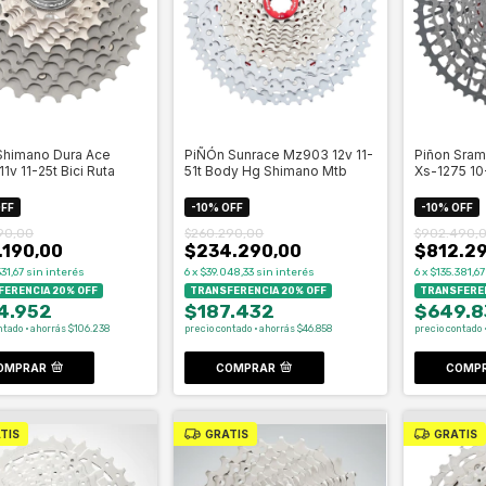
Shimano Dura Ace
PiÑÓn Sunrace Mz903 12v 11-
Piñon Sram
1v 11-25t Bici Ruta
51t Body Hg Shimano Mtb
Xs-1275 10-
FF
-
10
%
OFF
-
10
%
OFF
90,00
$260.290,00
$902.490,
.190,00
$234.290,00
$812.2
31,67
sin interés
6
x
$39.048,33
sin interés
6
x
$135.381,67
ERENCIA 20% OFF
TRANSFERENCIA 20% OFF
TRANSFEREN
4.952
$187.432
$649.8
ntado · ahorrás $106.238
precio contado · ahorrás $46.858
precio contado 
OMPRAR
COMPRAR
COMP
TIS
GRATIS
GRATIS