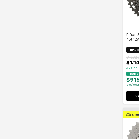
Piñon 
45t 12v
-
10
%
O
$1.272
$1.1
6
x
$190.
TRANSF
$916
precio co
C
GRA