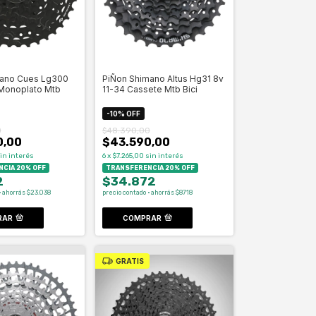
mano Cues Lg300
PiÑon Shimano Altus Hg31 8v
 Monoplato Mtb
11-34 Cassete Mtb Bici
-
10
%
OFF
0
$48.390,00
0,00
$43.590,00
in interés
6
x
$7.265,00
sin interés
CIA 20% OFF
TRANSFERENCIA 20% OFF
2
$34.872
· ahorrás $23.038
precio contado · ahorrás $8718
RAR
COMPRAR
GRATIS