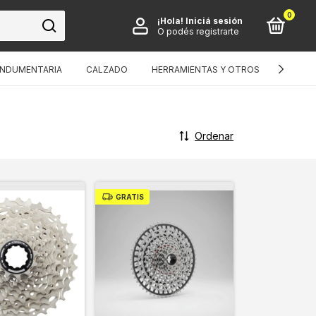
0
¡Hola!
Iniciá sesión
O podés registrarte
INDUMENTARIA
CALZADO
HERRAMIENTAS Y OTROS
BICIS I
Ordenar
GRATIS