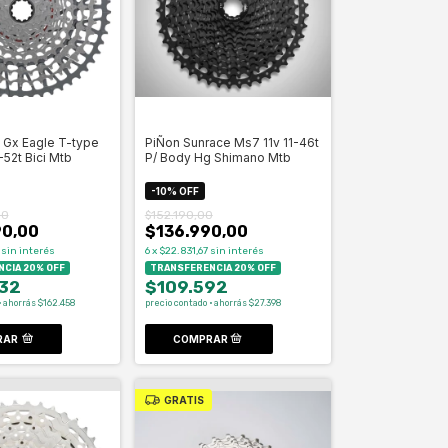
 Gx Eagle T-type
PiÑon Sunrace Ms7 11v 11-46t
52t Bici Mtb
P/ Body Hg Shimano Mtb
-
10
%
OFF
00
$152.190,00
90,00
$136.990,00
sin interés
6
x
$22.831,67
sin interés
CIA 20% OFF
TRANSFERENCIA 20% OFF
32
$109.592
· ahorrás $162.458
precio contado · ahorrás $27.398
RAR
GRATIS