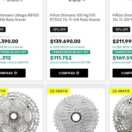
Shimano Ultegra R8100
Piñon Shimano 105 Hg700
PiÑon Shim
34t Ruta Gravel
R7000 11v 11-34t Ruta Gravel
12v 11-30t 
FF
-
10
%
OFF
-
10
%
OFF
90,00
$155.190,00
$235.590,
.390,00
$139.690,00
$211.99
98,33
sin interés
6
x
$23.281,67
sin interés
6
x
$35.331,67
s
ERENCIA 20% OFF
TRANSFERENCIA 20% OFF
TRANSFEREN
.312
$111.752
$169.5
ntado · ahorrás $43.078
precio contado · ahorrás $27.938
precio contado 
OMPRAR
COMPRAR
COMP
TIS
GRATIS
GRATIS