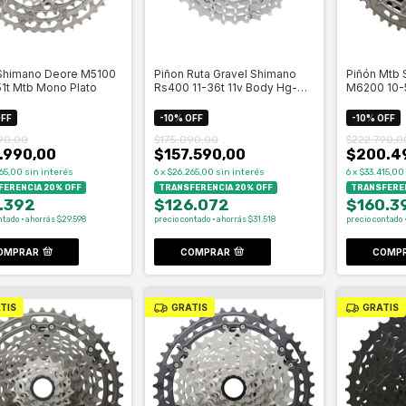
Shimano Deore M5100
Piñon Ruta Gravel Shimano
Piñón Mtb
-51t Mtb Mono Plato
Rs400 11-36t 11v Body Hg-
M6200 10-5
Celero
Microsplin
FF
-
10
%
OFF
-
10
%
OFF
90,00
$175.090,00
$222.790,0
.990,00
$157.590,00
$200.4
65,00
sin interés
6
x
$26.265,00
sin interés
6
x
$33.415,00
ERENCIA 20% OFF
TRANSFERENCIA 20% OFF
TRANSFEREN
.392
$126.072
$160.3
ntado · ahorrás $29.598
precio contado · ahorrás $31.518
precio contado 
OMPRAR
COMPRAR
COMP
TIS
GRATIS
GRATIS