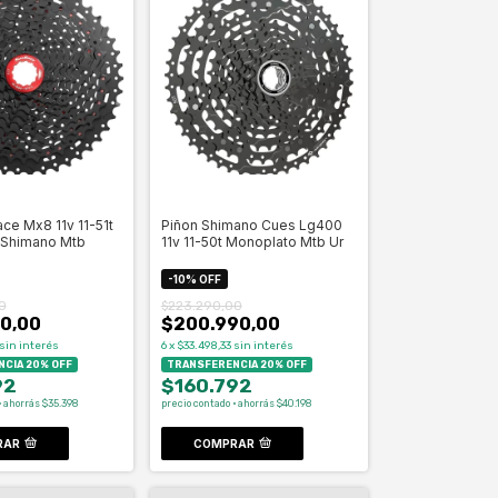
ce Mx8 11v 11-51t
Piñon Shimano Cues Lg400
 Shimano Mtb
11v 11-50t Monoplato Mtb Ur
-
10
%
OFF
0
$223.290,00
0,00
$200.990,00
sin interés
6
x
$33.498,33
sin interés
CIA 20% OFF
TRANSFERENCIA 20% OFF
92
$160.792
· ahorrás $35.398
precio contado · ahorrás $40.198
RAR
COMPRAR