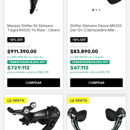
Manijas Shifter Sti Shimano
Shifter Shimano Deore M6200
Tiagra R4020 11v Ruta - Celero
Der 12v C/abrazadera Mtb-
Celero
-
10
%
OFF
-
10
%
OFF
$1.012.690,00
$93.190,00
$911.390,00
$83.890,00
6
x
$151.898,33
sin interés
6
x
$13.981,67
sin interés
TRANSFERENCIA 20% OFF
TRANSFERENCIA 20% OFF
$729.112
$67.112
precio contado · ahorrás $182.278
precio contado · ahorrás $16.778
COMPRAR
COMPRAR
GRATIS
GRATIS