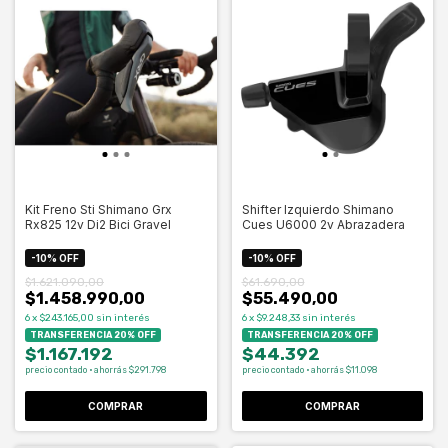
Kit Freno Sti Shimano Grx
Shifter Izquierdo Shimano
Rx825 12v Di2 Bici Gravel
Cues U6000 2v Abrazadera
-
10
%
OFF
-
10
%
OFF
$1.621.090,00
$61.690,00
$1.458.990,00
$55.490,00
6
x
$243.165,00
sin interés
6
x
$9.248,33
sin interés
TRANSFERENCIA 20% OFF
TRANSFERENCIA 20% OFF
$1.167.192
$44.392
precio contado · ahorrás $291.798
precio contado · ahorrás $11.098
COMPRAR