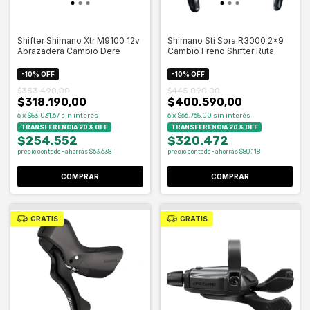
Shifter Shimano Xtr M9100 12v
Shimano Sti Sora R3000 2x9
Abrazadera Cambio Dere
Cambio Freno Shifter Ruta
-
10
%
OFF
-
10
%
OFF
$353.490,00
$445.090,00
$318.190,00
$400.590,00
6
x
$53.031,67
sin interés
6
x
$66.765,00
sin interés
TRANSFERENCIA 20% OFF
TRANSFERENCIA 20% OFF
$254.552
$320.472
precio contado · ahorrás $63.638
precio contado · ahorrás $80.118
COMPRAR
GRATIS
GRATIS