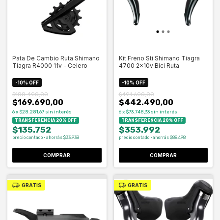
Pata De Cambio Ruta Shimano
Kit Freno Sti Shimano Tiagra
Tiagra R4000 11v - Celero
4700 2x10v Bici Ruta
-
10
%
OFF
-
10
%
OFF
$188.490,00
$491.690,00
$169.690,00
$442.490,00
6
x
$28.281,67
sin interés
6
x
$73.748,33
sin interés
TRANSFERENCIA 20% OFF
TRANSFERENCIA 20% OFF
$135.752
$353.992
precio contado · ahorrás $33.938
precio contado · ahorrás $88.498
COMPRAR
COMPRAR
GRATIS
GRATIS