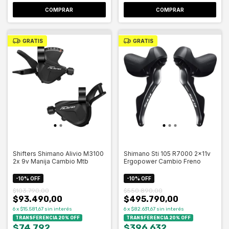
COMPRAR
GRATIS
GRATIS
Shifters Shimano Alivio M3100
Shimano Sti 105 R7000 2x11v
2x 9v Manija Cambio Mtb
Ergopower Cambio Freno
-
10
%
OFF
-
10
%
OFF
$103.790,00
$550.890,00
$93.490,00
$495.790,00
6
x
$15.581,67
sin interés
6
x
$82.631,67
sin interés
TRANSFERENCIA 20% OFF
TRANSFERENCIA 20% OFF
$74.792
$396.632