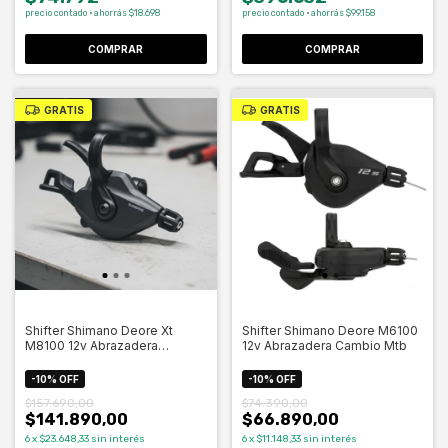
precio contado · ahorrás $18.698
precio contado · ahorrás $99.158
COMPRAR
GRATIS
GRATIS
Shifter Shimano Deore Xt
Shifter Shimano Deore M6100
M8100 12v Abrazadera
12v Abrazadera Cambio Mtb
Cambio
-
10
%
OFF
-
10
%
OFF
$157.690,00
$74.390,00
$141.890,00
$66.890,00
6
x
$23.648,33
sin interés
6
x
$11.148,33
sin interés