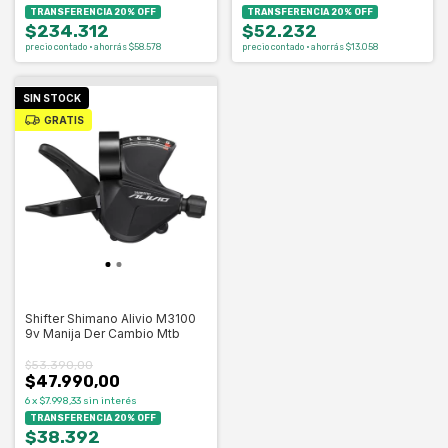
TRANSFERENCIA 20% OFF
TRANSFERENCIA 20% OFF
$234.312
$52.232
precio contado · ahorrás $58.578
precio contado · ahorrás $13.058
SIN STOCK
GRATIS
Shifter Shimano Alivio M3100
9v Manija Der Cambio Mtb
$53.390,00
$47.990,00
6
x
$7.998,33
sin interés
TRANSFERENCIA 20% OFF
$38.392