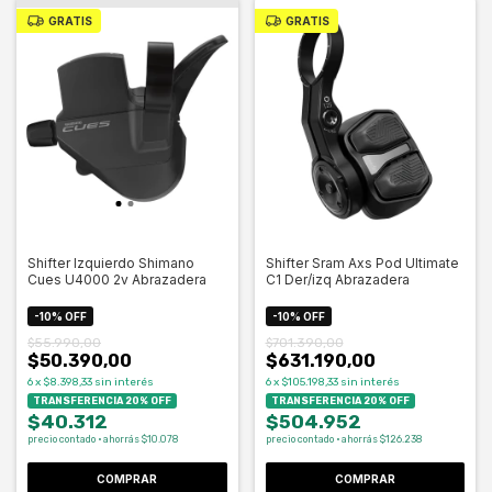
GRATIS
GRATIS
Shifter Izquierdo Shimano
Shifter Sram Axs Pod Ultimate
Cues U4000 2v Abrazadera
C1 Der/izq Abrazadera
-
10
%
OFF
-
10
%
OFF
$55.990,00
$701.390,00
$50.390,00
$631.190,00
6
x
$8.398,33
sin interés
6
x
$105.198,33
sin interés
TRANSFERENCIA 20% OFF
TRANSFERENCIA 20% OFF
$40.312
$504.952
precio contado · ahorrás $10.078
precio contado · ahorrás $126.238
COMPRAR
COMPRAR