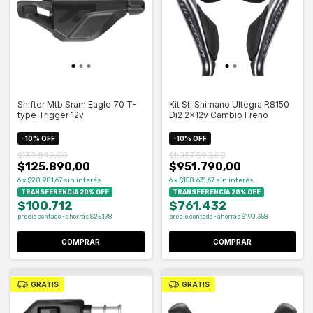
Shifter Mtb Sram Eagle 70 T-
Kit Sti Shimano Ultegra R8150
type Trigger 12v
Di2 2x12v Cambio Freno
-
10
%
OFF
-
10
%
OFF
$139.890,00
$1.057.590,00
$125.890,00
$951.790,00
6
x
$20.981,67
sin interés
6
x
$158.631,67
sin interés
TRANSFERENCIA 20% OFF
TRANSFERENCIA 20% OFF
$100.712
$761.432
precio contado · ahorrás $25.178
precio contado · ahorrás $190.358
COMPRAR
COMPRAR
GRATIS
GRATIS