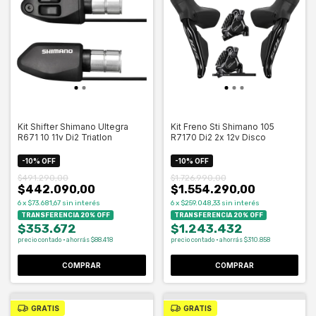
Kit Shifter Shimano Ultegra
Kit Freno Sti Shimano 105
R671 10 11v Di2 Triatlon
R7170 Di2 2x 12v Disco
-
10
%
OFF
-
10
%
OFF
$491.290,00
$1.726.990,00
$442.090,00
$1.554.290,00
6
x
$73.681,67
sin interés
6
x
$259.048,33
sin interés
TRANSFERENCIA 20% OFF
TRANSFERENCIA 20% OFF
$353.672
$1.243.432
precio contado · ahorrás $88.418
precio contado · ahorrás $310.858
COMPRAR
GRATIS
GRATIS