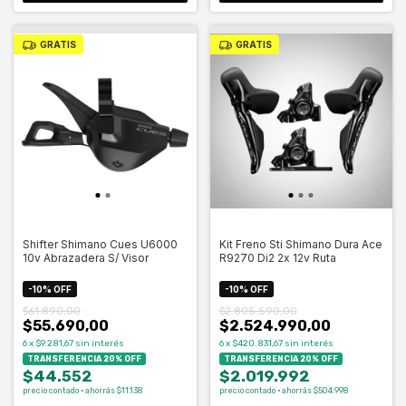
GRATIS
GRATIS
Shifter Shimano Cues U6000
Kit Freno Sti Shimano Dura Ace
10v Abrazadera S/ Visor
R9270 Di2 2x 12v Ruta
-
10
%
OFF
-
10
%
OFF
$61.890,00
$2.805.590,00
$55.690,00
$2.524.990,00
6
x
$9.281,67
sin interés
6
x
$420.831,67
sin interés
TRANSFERENCIA 20% OFF
TRANSFERENCIA 20% OFF
$44.552
$2.019.992
precio contado · ahorrás $11.138
precio contado · ahorrás $504.998