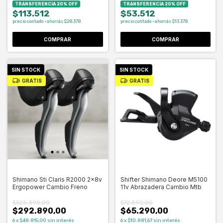
TRANSFERENCIA 20% OFF
TRANSFERENCIA 20% OFF
$113.512
$53.512
precio contado · ahorrás $28.378
precio contado · ahorrás $13.378
SIN STOCK
SIN STOCK
GRATIS
GRATIS
Shimano Sti Claris R2000 2x8v
Shifter Shimano Deore M5100
Ergopower Cambio Freno
11v Abrazadera Cambio Mtb
$325.390,00
$72.590,00
$292.890,00
$65.290,00
6
x
$48.815,00
sin interés
6
x
$10.881,67
sin interés